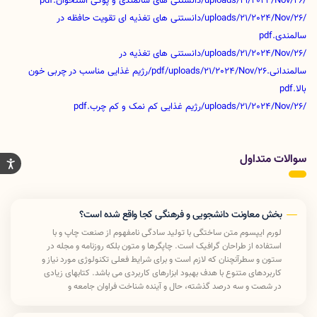
/uploads/21/2024/Nov/26/دانستنی های سالمندی و پوکی استخوان.pdf
/uploads/21/2024/Nov/26/دانستنی های تغذیه ای تقویت حافظه در
سالمندی.pdf
/uploads/21/2024/Nov/26/دانستنی های تغذیه در
سالمندانی.pdf
/uploads/21/2024/Nov/26/رژیم غذایی مناسب در چربی خون
بالا.pdf
/uploads/21/2024/Nov/26/رژیم غذایی کم نمک و کم چرب.pdf
سوالات متداول
بخش معاونت دانشجویی و فرهنگی کجا واقع شده است؟
لورم ایپسوم متن ساختگی با تولید سادگی نامفهوم از صنعت چاپ و با
استفاده از طراحان گرافیک است. چاپگرها و متون بلکه روزنامه و مجله در
ستون و سطرآنچنان که لازم است و برای شرایط فعلی تکنولوژی مورد نیاز و
کاربردهای متنوع با هدف بهبود ابزارهای کاربردی می باشد. کتابهای زیادی
در شصت و سه درصد گذشته، حال و آینده شناخت فراوان جامعه و
متخصصان را می طلبد تا با نرم افزارها شناخت بیشتری را برای طراحان رایانه
ای علی الخصوص طراحان خلاقی و فرهنگ پیشرو در زبان فارسی ایجاد کرد.